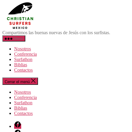
Saltar
Surfistas
al
Cristianos
contenido
México
Compartimos las buenas nuevas de Jesús con los surfistas.
Menú
Nosotros
Conferencia
Surfathon
Biblias
Contactos
Cerrar el menú
Nosotros
Conferencia
Surfathon
Biblias
Contactos
Facebook
FB