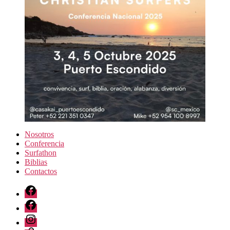
Nosotros
Conferencia
Surfathon
Biblias
Contactos
Facebook
FB
Grupo
Instagram