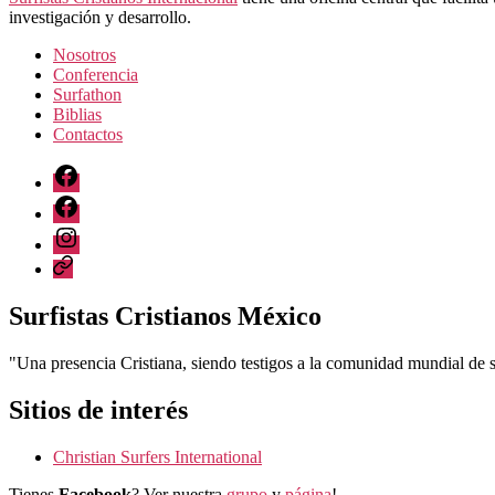
investigación y desarrollo.
Nosotros
Conferencia
Surfathon
Biblias
Contactos
Facebook
FB
Grupo
Instagram
CSI
web
Surfistas Cristianos México
"Una presencia Cristiana, siendo testigos a la comunidad mundial de 
Sitios de interés
Christian Surfers International
Tienes
Facebook
? Ver nuestra
grupo
y
página
!