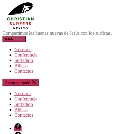
Saltar
Surfistas
al
Cristianos
contenido
México
Compartimos las buenas nuevas de Jesús con los surfistas.
Menú
Nosotros
Conferencia
Surfathon
Biblias
Contactos
Cerrar el menú
Nosotros
Conferencia
Surfathon
Biblias
Contactos
Facebook
FB